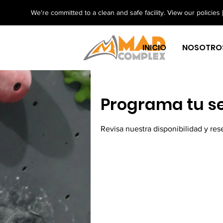
We're committed to a clean and safe facility. View our policies
INICIO
NOSOTRO
Programa tu se
Revisa nuestra disponibilidad y re