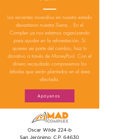
Los recientes incendios en nuestro estado
devastaron nuestra Sierra... En el
Complex ya nos estamos organizando
para ayudar en la reforestación. Si
quieres ser parte del cambio, haz tu
donativo a través de MoneyPool. Con el
dinero recaudado compraremos los
árboles que serán plantados en el área
afectada.
Apóyanos
Oscar Wilde 224-b
San Jerónimo. C.P. 64630