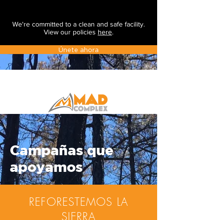
We're committed to a clean and safe facility.
View our policies
here
.
Únete ahora
Campañas que
apoyamos
REFORESTEMOS LA
SIERRA